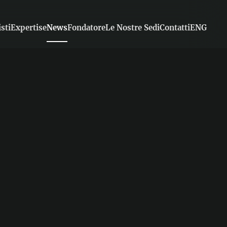
sti
Expertise
News
Fondatore
Le Nostre Sedi
Contatti
ENG